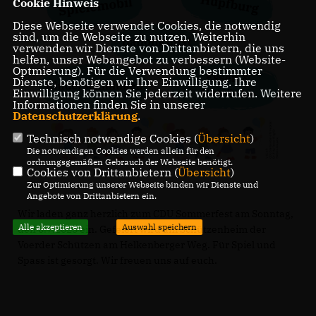
Cookie Hinweis
Diese Webseite verwendet Cookies, die notwendig
sind, um die Webseite zu nutzen. Weiterhin
verwenden wir Dienste von Drittanbietern, die uns
helfen, unser Webangebot zu verbessern (Website-
Optmierung). Für die Verwendung bestimmter
Dienste, benötigen wir Ihre Einwilligung. Ihre
Einwilligung können Sie jederzeit widerrufen. Weitere
Informationen finden Sie in unserer
Datenschutzerklärung
.
Technisch notwendige Cookies (
Übersicht
)
Die notwendigen Cookies werden allein für den
ordnungsgemäßen Gebrauch der Webseite benötigt.
Cookies von Drittanbietern (
Übersicht
)
Zur Optimierung unserer Webseite binden wir Dienste und
Angebote von Drittanbietern ein.
Wir laden ganz herzlich zum CDU Sommerfest am Sonntag,
Alle akzeptieren
Auswahl speichern
den 6.7.2025 ein. Gefeiert wird am Schützenheim der
Voerder Schützen am Helkenberger Weg. Für Spiel und
Spass ist gesorgt. Wir freuen uns auf euch.