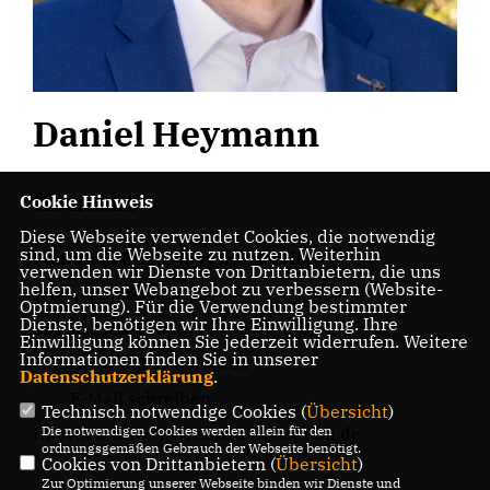
Daniel Heymann
Kontakt
Cookie Hinweis
Diese Webseite verwendet Cookies, die notwendig
sind, um die Webseite zu nutzen. Weiterhin
Funktion: Fraktionsvorsitzender
verwenden wir Dienste von Drittanbietern, die uns
helfen, unser Webangebot zu verbessern (Website-
Wilhelm-Busch-Str. 3
Optmierung). Für die Verwendung bestimmter
Dienste, benötigen wir Ihre Einwilligung. Ihre
58256 Ennepetal
Einwilligung können Sie jederzeit widerrufen. Weitere
Informationen finden Sie in unserer
Telefon: 02333 - 8382100
Datenschutzerklärung
.
E-Mail schreiben
Technisch notwendige Cookies (
Übersicht
)
Die notwendigen Cookies werden allein für den
Internet:
https://www.cdu-ennepetal.de
ordnungsgemäßen Gebrauch der Webseite benötigt.
Cookies von Drittanbietern (
Übersicht
)
Zur Optimierung unserer Webseite binden wir Dienste und