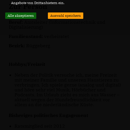
Angebote von Drittanbietern ein.
Zur Person
Alle akzeptieren
Auswahl speichern
Beruf:
Amtsleiter (Informationstechnik und
Digitalisierung)
Familienstand:
verheiratet
Bezirk:
Rüggeberg
Hobbys/Freizeit
Neben der Politik versuche ich, meine Freizeit
mit meiner Familie und unseren Haustieren zu
verbringen. Ich spiele gerne (analog und digital)
und höre sehr viel Musik, Hörbücher und
Podcasts. Im Urlaub zieht es mich ans Wasser –
aktuell wegen der Hundefreundlichkeit vor
allem an die niederländische Küste.
Bisheriges politisches Engagement
Ratsmitglied seit 2012