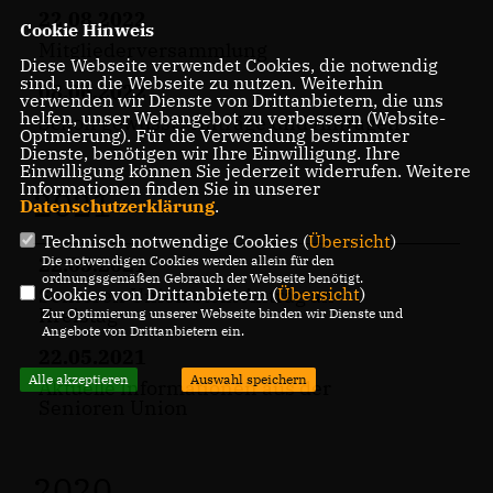
22.08.2022
Cookie Hinweis
Mitgliederversammlung
Diese Webseite verwendet Cookies, die notwendig
sind, um die Webseite zu nutzen. Weiterhin
08.06.2022
verwenden wir Dienste von Drittanbietern, die uns
helfen, unser Webangebot zu verbessern (Website-
Schon gewusst? Anträge und Anfragen
Optmierung). Für die Verwendung bestimmter
Dienste, benötigen wir Ihre Einwilligung. Ihre
Einwilligung können Sie jederzeit widerrufen. Weitere
Informationen finden Sie in unserer
2021
Datenschutzerklärung
.
Technisch notwendige Cookies (
Übersicht
)
Die notwendigen Cookies werden allein für den
22.05.2021
ordnungsgemäßen Gebrauch der Webseite benötigt.
Cookies von Drittanbietern (
Übersicht
)
Senioren Union stellt Antrag an
Kreistag
Zur Optimierung unserer Webseite binden wir Dienste und
Angebote von Drittanbietern ein.
22.05.2021
Alle akzeptieren
Auswahl speichern
Aktuelle Informationen aus der
Senioren Union
2020